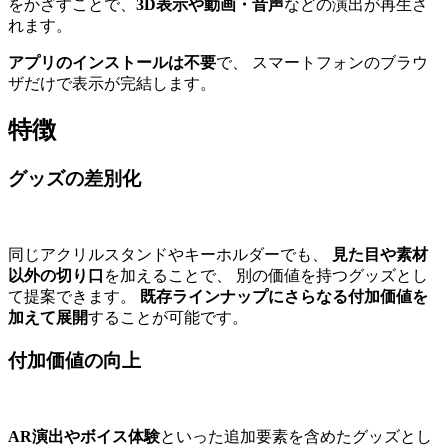
をかざすことで、
3D表示や動画・音声
などの演出が再生さ
れます。
アプリのインストールは不要
で、 スマートフォンのブラウ
ザだけで表示が完結します。
特徴
グッズの差別化
同じアクリルスタンドやキーホルダーでも、
見た目や素材
以外の切り口
を加えることで、 別の価値を持つグッズとし
て提案できます。
既存ラインナップにさらなる付加価値を
加えて展開
することが可能です。
付加価値の向上
AR演出やボイス体験
といった追加要素を含めたグッズとし