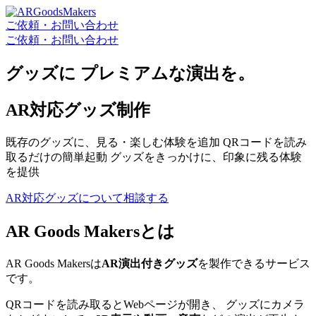
ご依頼
・
お問い合わせ
ご依頼
・
お問い合わせ
グッズに
プレミアム
な演出を。
AR対応
グッズ制作
既存のグッズに、見る・楽しむ体験を追加
QRコードを読み
取るだけの簡単起動
グッズをきっかけに、印象に残る体験
を提供
AR対応グッズについて相談する
AR Goods Makersとは
AR Goods Makersは
AR演出付きグッズ
を製作できるサービス
です。
QRコードを読み取るとWebページが開き、 グッズにカメラ